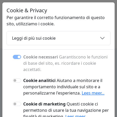
Cookie & Privacy
PLOAK
.COM
Per garantire il corretto funzionamento di questo
sito, utilizziamo i cookie.
Leggi di più sui cookie
Home
Sottopagine
Articoli
Contatto
Cookie necessari
Garantiscono le funzioni
di base del sito, es. ricordare i cookie
accettati.
Sottopagine
Cookie analitici
Aiutano a monitorare il
Scopri tutte le sottopagine e le sezioni.
comportamento individuale sul sito e a
personalizzarne l'esperienza.
Lees meer...
Cookie di marketing
Questi cookie ci
permettono di usare la tua navigazione per
W
finalità di marketing.
Lees meer...