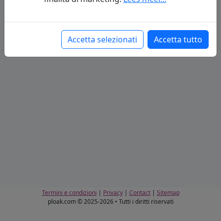
Www
Accetta selezionati
Accetta tutto
Termini e condizioni
|
Privacy
|
Contact
|
Sitemap
ploak.com © 2025-2026 • Tutti i diritti riservati