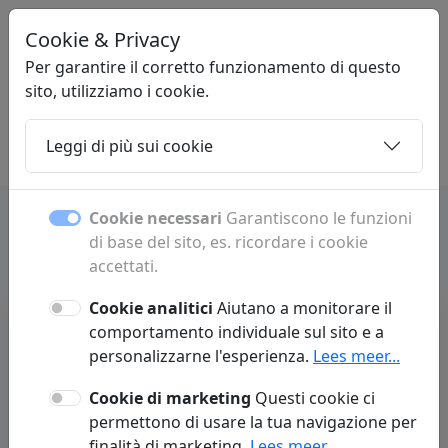
Cookie & Privacy
PLOAK
.COM
Per garantire il corretto funzionamento di questo
sito, utilizziamo i cookie.
Leggi di più sui cookie
Home
Sottopagine
Articoli
Contatto
Cookie necessari
Garantiscono le funzioni
di base del sito, es. ricordare i cookie
accettati.
Cookie analitici
Aiutano a monitorare il
comportamento individuale sul sito e a
personalizzarne l'esperienza.
Lees meer...
Cookie di marketing
Questi cookie ci
Nessun articolo trovato :(
permettono di usare la tua navigazione per
finalità di marketing.
Lees meer...