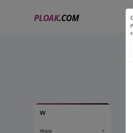
PLOAK
.COM
P
s
W
Www