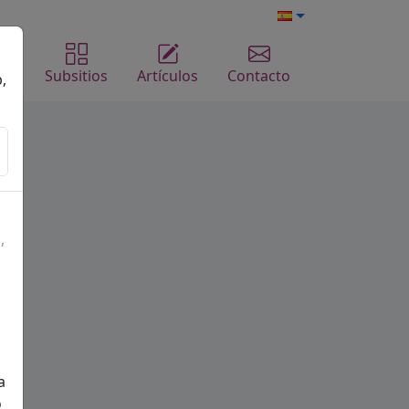
me
Subsitios
Artículos
Contacto
,
,
a
o